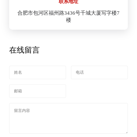
联系地址
合肥市包河区福州路3436号千城大厦写字楼7
楼
在线留言