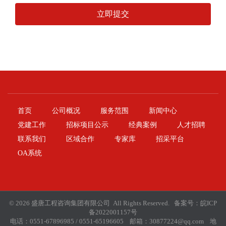
立即提交
首页
公司概况
服务范围
新闻中心
党建工作
招标项目公示
经典案例
人才招聘
联系我们
区域合作
专家库
招采平台
OA系统
© 2026 盛唐工程咨询集团有限公司 All Rights Reserved. 备案号：
皖ICP
备2022001157号
电话：0551-67896985 / 0551-65196605 邮箱：30877224@qq.com 地