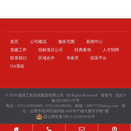
首页
公司概况
服务范围
新闻中心
党建工作
招标项目公示
经典案例
人才招聘
联系我们
区域合作
专家库
招采平台
OA系统
© 2026 盛唐工程咨询集团有限公司 All Rights Reserved. 备案号：
皖ICP
备2022001157号
电话：0551-67896985 / 0551-65196605 邮箱：30877224@qq.com 地
址：合肥市包河区福州路3436号千城大厦写字楼7楼
皖公网安备34011102003942号